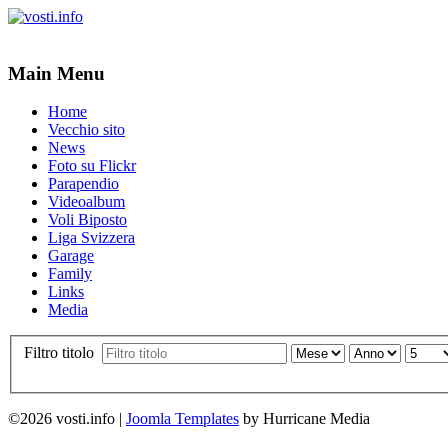
Main Menu
Home
Vecchio sito
News
Foto su Flickr
Parapendio
Videoalbum
Voli Biposto
Liga Svizzera
Garage
Family
Links
Media
Filtro titolo
©2026 vosti.info |
Joomla Templates
by Hurricane Media