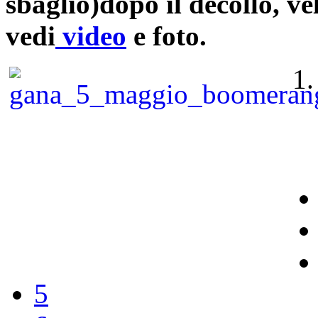
sbaglio)dopo il decollo, ve
vedi
video
e foto.
5